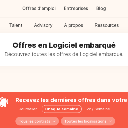
Offres d'emploi
Entreprises
Blog
Talent
Advisory
A propos
Ressources
Offres en Logiciel embarqué
Découvrez toutes les offres de Logiciel embarqué.
Recevez les dernières offres dans votre 
Journalier
Chaque semaine
2x / Semaine
Tous les contrats
Toutes les localisations