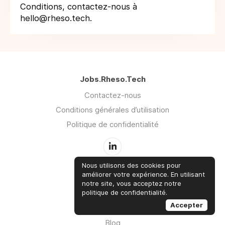
Conditions, contactez-nous à
hello@rheso.tech.
Jobs.Rheso.Tech
Contactez-nous
Conditions générales d’utilisation
Politique de confidentialité
Nous utilisons des cookies pour
améliorer votre expérience. En utilisant
Menu
notre site, vous acceptez notre
politique de confidentialité.
Offres d'emploi
Accepter
Entreprises
Blog