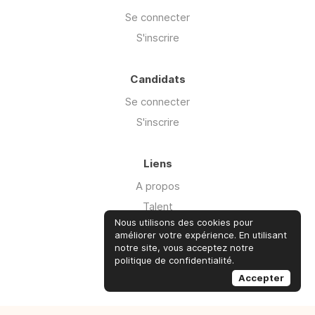
Se connecter
S'inscrire
Candidats
Se connecter
S'inscrire
Liens
A propos
Talent
Nous utilisons des cookies pour
Offre Cyber'isk
améliorer votre expérience. En utilisant
Ressources
notre site, vous acceptez notre
politique de confidentialité.
Advisory
Accepter