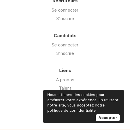
Recruteurs
Se connecter
S'inscrire
Candidats
Se connecter
S'inscrire
Liens
A propos
Talent
Nous utilisons des cookies pour
Offre Cyber'isk
améliorer votre expérience. En utilisant
Ressources
notre site, vous acceptez notre
politique de confidentialité.
Advisory
Accepter