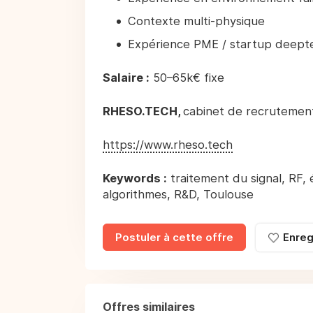
Contexte multi-physique
Expérience PME / startup deept
Salaire :
50–65k€ fixe
RHESO.TECH,
cabinet de recrutement
https://www.rheso.tech
Keywords :
traitement du signal, RF,
algorithmes, R&D, Toulouse
Postuler à cette offre
Enreg
Offres similaires