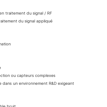
en traitement du signal / RF
aitement du signal appliqué
mation
e
ection ou capteurs complexes
mie dans un environnement R&D exigeant
le bruit