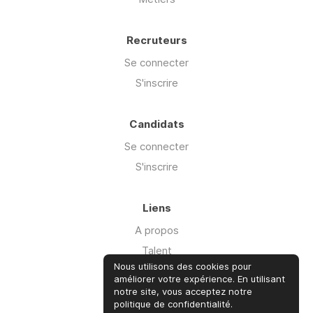
Recruteurs
Se connecter
S'inscrire
Candidats
Se connecter
S'inscrire
Liens
A propos
Talent
Nous utilisons des cookies pour
Offre Cyber'isk
améliorer votre expérience. En utilisant
Ressources
notre site, vous acceptez notre
politique de confidentialité.
Advisory