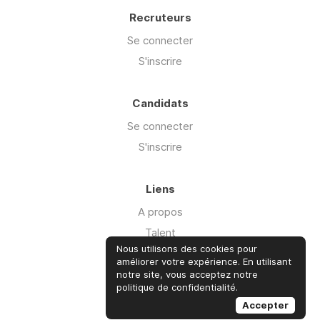
Recruteurs
Se connecter
S'inscrire
Candidats
Se connecter
S'inscrire
Liens
A propos
Talent
Nous utilisons des cookies pour
Offre Cyber'isk
améliorer votre expérience. En utilisant
Ressources
notre site, vous acceptez notre
politique de confidentialité.
Advisory
Accepter