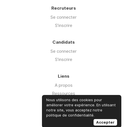
Recruteurs
Se connecter
S'inscrire
Candidats
Se connecter
S'inscrire
Liens
A propos
Ressources
Nous utilisons des cookies pour
Advisory
améliorer votre expérience. En utilisant
Offre Cyber'isk
notre site, vous acceptez notre
politique de confidentialité.
Talent
Accepter