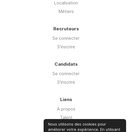
Localisation
Métiers
Recruteurs
Se connecter
S'inscrire
Candidats
Se connecter
S'inscrire
Liens
A propos
Talent
Nous utilisons des cookies pour
Offre Cyber'isk
améliorer votre expérience. En utilisant