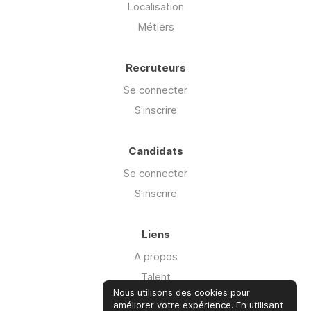
Localisation
Métiers
Recruteurs
Se connecter
S'inscrire
Candidats
Se connecter
S'inscrire
Liens
A propos
Talent
Nous utilisons des cookies pour
Offre Cyber'isk
améliorer votre expérience. En utilisant