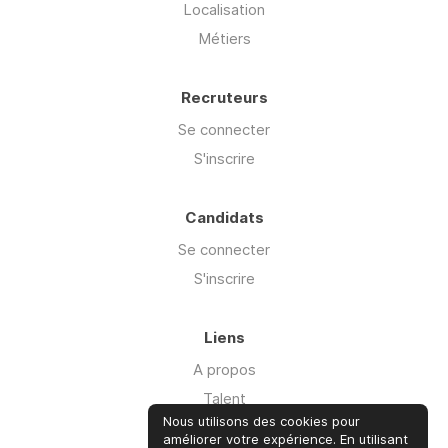
Localisation
Métiers
Recruteurs
Se connecter
S'inscrire
Candidats
Se connecter
S'inscrire
Liens
A propos
Talent
Nous utilisons des cookies pour
Offre Cyber'isk
améliorer votre expérience. En utilisant