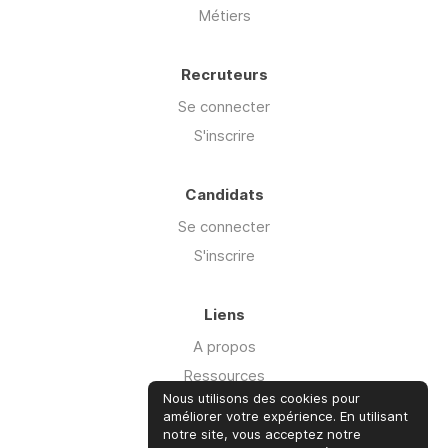
Métiers
Recruteurs
Se connecter
S'inscrire
Candidats
Se connecter
S'inscrire
Liens
A propos
Ressources
Nous utilisons des cookies pour
Advisory
améliorer votre expérience. En utilisant
Offre Cyber'isk
notre site, vous acceptez notre