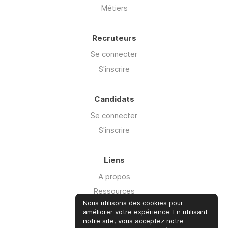
Métiers
Recruteurs
Se connecter
S'inscrire
Candidats
Se connecter
S'inscrire
Liens
A propos
Ressources
Nous utilisons des cookies pour
Advisory
améliorer votre expérience. En utilisant
Offre Cyber'isk
notre site, vous acceptez notre